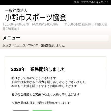
スポーツの力で小郡を元気に！
TEL.0942-80-5970 FAX.0942-80-5967 〒838-0142 福岡県小郡市大板
井279番地1
メニュー
コ
トップ
›
ニュース
›
2026年 業務開始しました
ン
テ
ン
ツ
へ
ス
2026年 業務開始しました
キ
ッ
明けましておめでとうございます
プ
旧年中は多大なるご尽力を賜りありがとうございました
本年もご支援を賜りますようお願い申し上げます
皆様のご健勝とご繁栄を心よりお祈り申し上げます
※事務局は本日より業務を開始いたしました