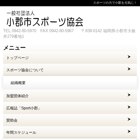
スポーツの力で小郡を元気に！
TEL.0942-80-5970 FAX.0942-80-5967 〒838-0142 福岡県小郡市大板
井279番地1
メニュー
コ
トップページ
ン
テ
ン
スポーツ協会について
ツ
へ
組織概要
ス
キ
加盟団体紹介
ッ
プ
広報誌「Sport小郡」
賛助会
年間スケジュール