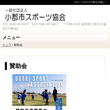
スポーツの力で小郡を元気に！
TEL.0942-80-5970 FAX.0942-80-5967 〒838-0142 福岡県小郡市大板
井279番地1
メニュー
コ
トップ
›
賛助会
ン
テ
ン
ツ
へ
賛助会
ス
キ
ッ
プ