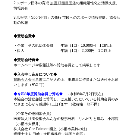
2.スポーツ団体の育成
加盟17種目団体
の組織活性化と活動支援、
情報共有
3.
広報誌「Sport小郡」
の発行 市民へのスポーツ情報提供、協会活
動の広報
◆賛助会費◆
・企業、その他団体会員 年額（1口）10,000円 1口以上
・個人 年額（1口） 2,000円 1口以上
◆賛助会特典◆
ホームページや広報誌等へ賛助会員として掲載します
◆入会申し込みについて◆
賛助会入会同意書
にご記入の上、事務局に持参または送付をお願
いします（FAX 可）
◆令和8年度賛助会員ご芳名◆
（令和8年7月2日現在）
本協会の活動趣旨に賛同し、ご支援いただいている賛助会員のみ
なさまに心から感謝申し上げます （敬称略・順不同）
【企業その他団体会員】
医療法人社団俊聖会みんなの整形外科 リハビリと痛み 小郡院
（小郡市大板井）
株式会社 Car Painters國上（小郡市美鈴の杜）
税理士法人 田﨑・太田事務所（福岡市南区）