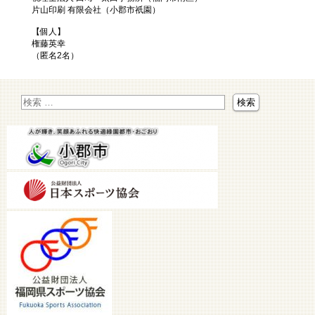
片山印刷 有限会社（小郡市祇園）
【個人】
権藤英幸
（匿名2名）