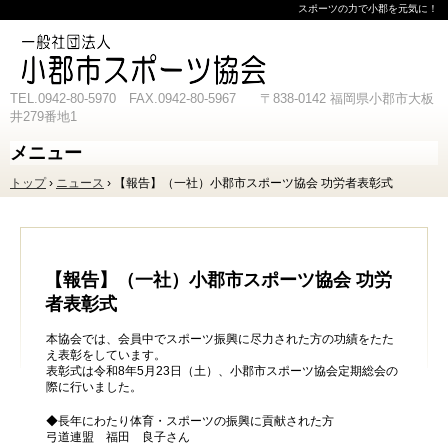
スポーツの力で小郡を元気に！
TEL.0942-80-5970 FAX.0942-80-5967 〒838-0142 福岡県小郡市大板
井279番地1
メニュー
コ
トップ
›
ニュース
›
【報告】（一社）小郡市スポーツ協会 功労者表彰式
ン
テ
ン
ツ
へ
ス
【報告】（一社）小郡市スポーツ協会 功労
キ
者表彰式
ッ
プ
本協会では、会員中でスポーツ振興に尽力された方の功績をたた
え表彰をしています。
表彰式は令和8年5月23日（土）、小郡市スポーツ協会定期総会の
際に行いました。
◆長年にわたり体育・スポーツの振興に貢献された方
弓道連盟 福田 良子さん