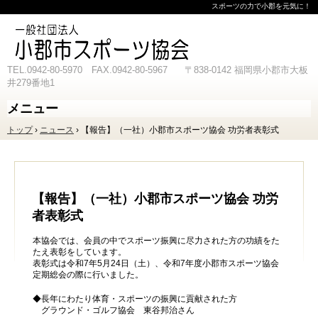
スポーツの力で小郡を元気に！
TEL.0942-80-5970 FAX.0942-80-5967 〒838-0142 福岡県小郡市大板
井279番地1
メニュー
コ
トップ
›
ニュース
›
【報告】（一社）小郡市スポーツ協会 功労者表彰式
ン
テ
ン
ツ
へ
ス
【報告】（一社）小郡市スポーツ協会 功労
キ
者表彰式
ッ
プ
本協会では、会員の中でスポーツ振興に尽力された方の功績をた
たえ表彰をしています。
表彰式は令和7年5月24日（土）、令和7年度小郡市スポーツ協会
定期総会の際に行いました。
◆長年にわたり体育・スポーツの振興に貢献された方
グラウンド・ゴルフ協会 東谷邦治さん