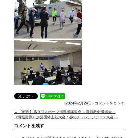
2024年2月24日
|
コメントをどうぞ
←
【報告】第９回スポーツ指導者講習会 ～普通救命講習会～
《情報提供》加盟団体主催大会：春のチャレンジテニス大会
→
コメントを残す