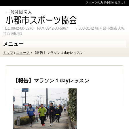
スポーツの力で小郡を元気に！
TEL.0942-80-5970 FAX.0942-80-5967 〒838-0142 福岡県小郡市大板
井279番地1
メニュー
コ
トップ
›
ニュース
›
【報告】マラソン１dayレッスン
ン
テ
ン
ツ
へ
ス
【報告】マラソン１dayレッスン
キ
ッ
プ