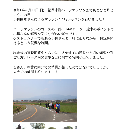
令和6年2月11日(日)、福岡小郡ハーフマラソンまであとひと月と
いうこの日、
小鴨由水さんによるマラソン１dayレッスンを行いました！
ハーフマラソンのコースの一部（14キロ）を、途中のポイントで
小鴨さんの解説を受けながらの試走です。
ゲストランナーでもある小鴨さんと一緒に走りながら、解説を聞
けるという贅沢な時間。
試走後の質疑応答タイムでは、大会までの残りひと月の練習や過
ごし方、レース前の食事などに関する質問が出ていました。
皆さん、本番に向けての準備が整ったのではないでしょうか。
大会での健闘を祈ります！！