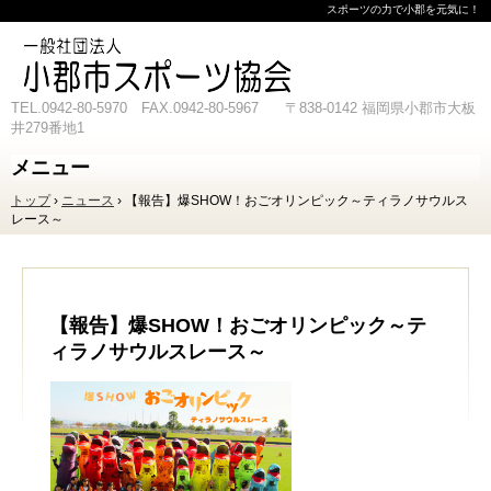
スポーツの力で小郡を元気に！
TEL.0942-80-5970 FAX.0942-80-5967 〒838-0142 福岡県小郡市大板
井279番地1
メニュー
コ
トップ
›
ニュース
›
【報告】爆SHOW！おごオリンピック～ティラノサウルス
ン
レース～
テ
ン
ツ
へ
ス
キ
【報告】爆SHOW！おごオリンピック～テ
ッ
ィラノサウルスレース～
プ