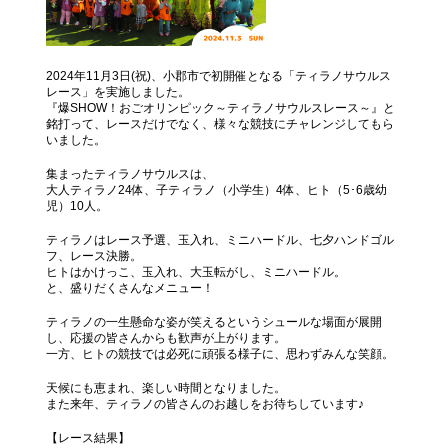
2024年11月3日(祝)、小郡市で初開催となる「ティラノサウルス
レース」を実施しました。
『爆SHOW！おごオリンピック～ティラノサウルスレース～』と
銘打って、レースだけでなく、様々な競技にチャレンジしてもら
いました。
集まったティラノサウルスは、
大人ティラノ24体、子ティラノ（小学生）4体、ヒト（5･6歳幼
児）10人。
ティラノはレース予選、玉入れ、ミニハードル、七夕ハンドゴル
フ、レース決勝。
ヒトはかけっこ、玉入れ、大玉転がし、ミニハードル。
と、盛りだくさんなメニュー！
ティラノの一生懸命な姿が笑えるというシュールな場面が展開
し、応援の皆さんからも歓声が上がります。
一方、ヒトの競技では必死に頑張る様子に、思わずみんな笑顔。
天候にも恵まれ、楽しい時間となりました。
また来年、ティラノの皆さんのお越しをお待ちしています♪
【レース結果】