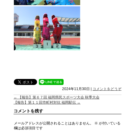
2024年11月30日
|
コメントをどうぞ
←
【報告】第６７回 福岡県民スポーツ大会 秋季大会
【報告】第１１回市町村対抗 福岡駅伝
→
コメントを残す
メールアドレスが公開されることはありません。
※
が付いている
欄は必須項目です