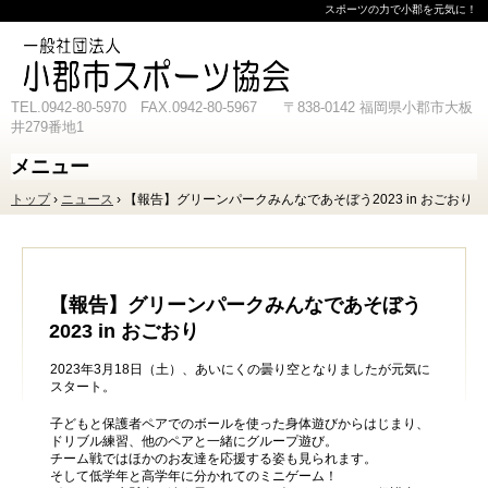
スポーツの力で小郡を元気に！
TEL.0942-80-5970 FAX.0942-80-5967 〒838-0142 福岡県小郡市大板
井279番地1
メニュー
コ
トップ
›
ニュース
›
【報告】グリーンパークみんなであそぼう2023 in おごおり
ン
テ
ン
ツ
へ
ス
【報告】グリーンパークみんなであそぼう
キ
2023 in おごおり
ッ
プ
2023年3月18日（土）、あいにくの曇り空となりましたが元気に
スタート。
子どもと保護者ペアでのボールを使った身体遊びからはじまり、
ドリブル練習、他のペアと一緒にグループ遊び。
チーム戦ではほかのお友達を応援する姿も見られます。
そして低学年と高学年に分かれてのミニゲーム！