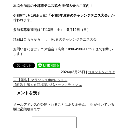
本協会加盟の
小郡市テニス協会 主催大会
のご案内！
令和6年5月19日(日)に
『令和6年度春のチャレンジテニス大会』
が
行われます。
参加者募集期間は4月13日（土）～5月12日（日）
詳細はこちらから →
R6春のチャレンジテニス大会
お問い合わせはテニス協会（高島：090-4586-0059）までお願い
します
2024年3月26日
|
コメントをどうぞ
←
【報告】マラソン１dayレッスン
【報告】第４６回福岡小郡ハーフマラソン
→
コメントを残す
メールアドレスが公開されることはありません。
※
が付いている
欄は必須項目です