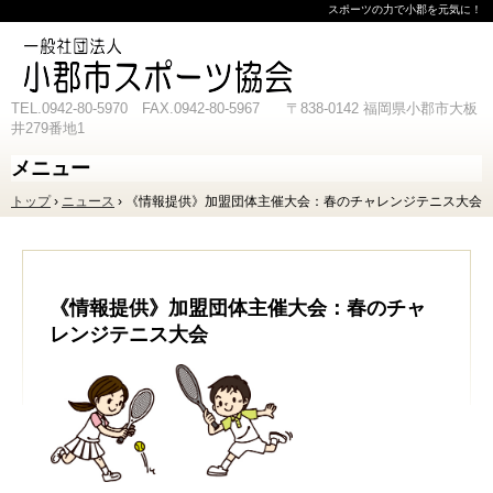
スポーツの力で小郡を元気に！
TEL.0942-80-5970 FAX.0942-80-5967 〒838-0142 福岡県小郡市大板
井279番地1
メニュー
コ
トップ
›
ニュース
›
《情報提供》加盟団体主催大会：春のチャレンジテニス大会
ン
テ
ン
ツ
へ
ス
《情報提供》加盟団体主催大会：春のチャ
キ
レンジテニス大会
ッ
プ